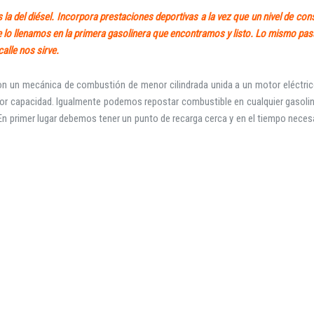
s la del diésel. Incorpora prestaciones deportivas a la vez que un nivel de co
 lo llenamos en la primera gasolinera que encontramos y listo. Lo mismo pasa
calle nos sirve.
Iniciar sesión
Con un mecánica de combustión de menor cilindrada unida a un motor eléctri
or capacidad. Igualmente podemos repostar combustible en cualquier gasolin
 En primer lugar debemos tener un punto de recarga cerca y en el tiempo neces
INICIAR SESIÓN
¿Ha olvidado la contraseña?