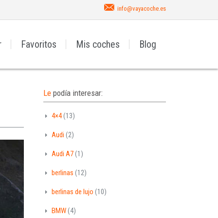
info@vayacoche.es
r
Favoritos
Mis coches
Blog
Le
podía interesar:
4×4
(13)
Audi
(2)
Audi A7
(1)
berlinas
(12)
berlinas de lujo
(10)
BMW
(4)