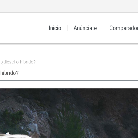
Inicio
Anúnciate
Comparado
diésel o híbrido?
híbrido?