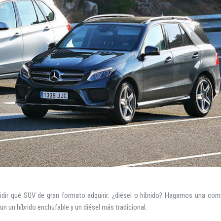
idir qué SUV de gran formato adquirir: ¿diésel o híbrido? Hagamos una com
n un híbrido enchufable y un diésel más tradicional.