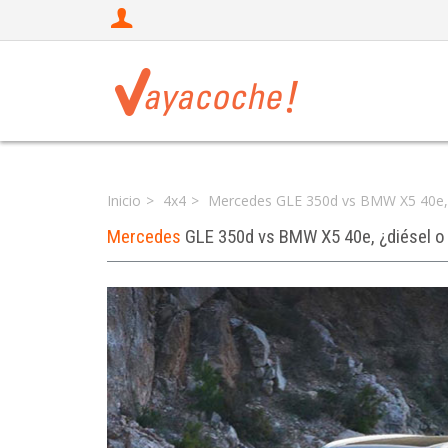
Inicio
4x4
Mercedes GLE 350d vs BMW X5 40e, ¿
Mercedes
GLE 350d vs BMW X5 40e, ¿diésel o 