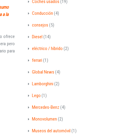
Coches usados
(19)
nsumo
Conducción
(4)
 a la
consejos
(5)
co ofrece
Diesel
(14)
era pero
eléctrico / híbrido
(2)
ario para
ferrari
(1)
Global News
(4)
Lamborghini
(2)
Lego
(1)
Mercedes-Benz
(4)
Monovolumen
(2)
Museos del automóvil
(1)