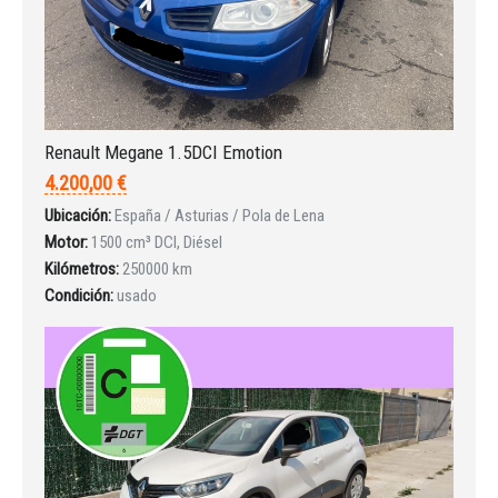
Renault Megane 1.5DCI Emotion
4.200,00 €
INICIAR SESIÓN
Ubicación:
España / Asturias / Pola de Lena
Motor:
1500 cm³ DCI, Diésel
¿Ha olvidado la contraseña?
Kilómetros:
250000 km
Condición:
usado