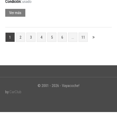
Condición:
usado
Ver más
1
2
3
4
5
6
…
11
© 2001 - 2026 - Vayacoche!
by
CarClub