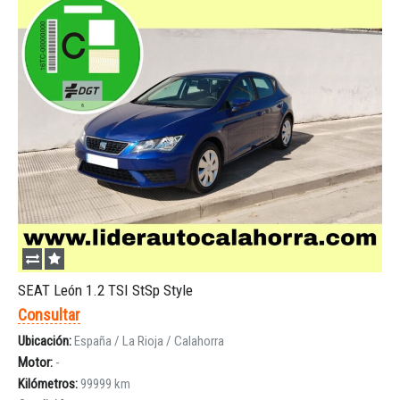
SEAT León 1.2 TSI StSp Style
Consultar
Ubicación:
España / La Rioja / Calahorra
Motor:
-
Kilómetros:
99999 km