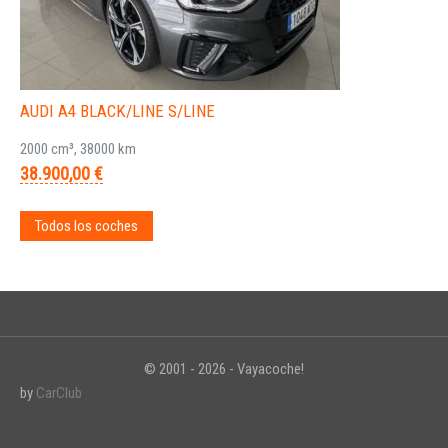
AUDI A4 BLACK/LINE S/LINE
2000 cm³, 38000 km
38.900,00 €
Todos los coches
© 2001 - 2026 - Vayacoche!
by
CarClub