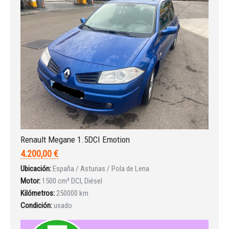
Iniciar sesión
INICIAR SESIÓN
Renault Megane 1.5DCI Emotion
¿Ha olvidado la contraseña?
4.200,00 €
Ubicación:
España / Asturias / Pola de Lena
Motor:
1500 cm³ DCI, Diésel
Kilómetros:
250000 km
Condición:
usado