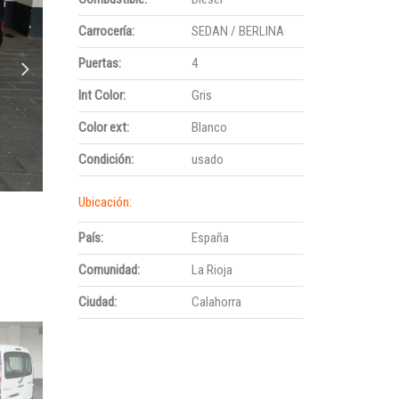
Carrocería:
SEDAN / BERLINA
Puertas:
4
Int Color:
Gris
Color ext:
Blanco
Condición:
usado
Ubicación:
País:
España
Comunidad:
La Rioja
Ciudad:
Calahorra