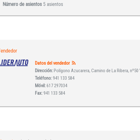
Número de asientos
5 asientos
Iniciar sesión
endedor
Datos del vendedor
Dirección:
Polígono Azucarera, Camino de La Ribera, nº50 Vi
Teléfono:
941 133 584
Móvil:
617 297034
Fax:
941 133 584
INICIAR SESIÓN
¿Ha olvidado la contraseña?