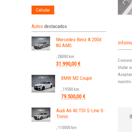
Calcular
Autos
destacados
Mercedes-Benz A 200d
Inform
8G AMG
, 28000 km
Concesi
31.990,00 €
titular
Aceptam
BMW M2 Coupé
nuestro 
, 19500 km
79.500,00 €
Audi A6 40 TDI S-Line S-
Tronic
, 110000 km