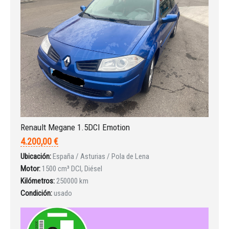
Iniciar sesión
INICIAR SESIÓN
Renault Megane 1.5DCI Emotion
4.200,00 €
¿Ha olvidado la contraseña?
Ubicación:
España / Asturias / Pola de Lena
Motor:
1500 cm³ DCI, Diésel
Kilómetros:
250000 km
Condición:
usado