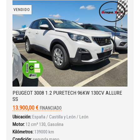
Iniciar sesión
VENDIDO
INICIAR SESIÓN
¿Ha olvidado la contraseña?
PEUGEOT 3008 1.2 PURETECH 96KW 130CV ALLURE
SS
13.900,00 €
FINANCIADO
Ubicación:
España / Castilla y León / León
Motor:
12 cm³ 130, Gasolina
Kilómetros:
139000 km
Condición:
segunda mano