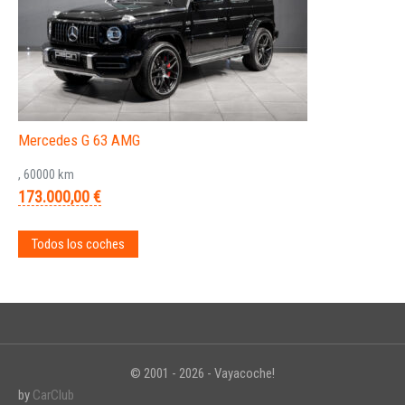
Mercedes G 63 AMG
, 60000 km
173.000,00 €
Todos los coches
© 2001 - 2026 - Vayacoche!
by
CarClub