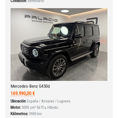
Condición:
seminuevo
¿Ha olvidado la contraseña?
Mercedes-Benz G450d
169.990,00 €
Ubicación:
España / Asturias / Lugones
Motor:
3000 cm³ 367Cv, Híbrido
Kilómetros:
3900 km