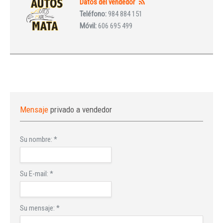
Datos del vendedor
Teléfono:
984 884 151
Móvil:
606 695 499
Mensaje
privado a vendedor
Su nombre:
*
Su E-mail:
*
Su mensaje:
*