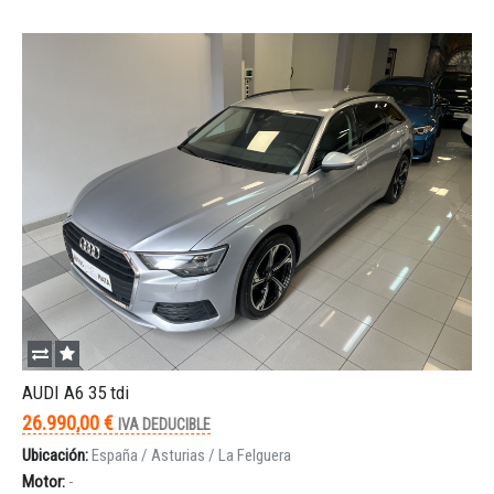
Iniciar sesión
INICIAR SESIÓN
¿Ha olvidado la contraseña?
AUDI A6 35 tdi
26.990,00 €
IVA DEDUCIBLE
Ubicación:
España / Asturias / La Felguera
Motor:
-