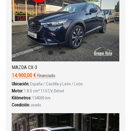
Iniciar sesión
MAZDA CX-3
14.900,00 €
Financiado
Ubicación:
España / Castilla y León / León
Motor:
1.8 D cm³ 115 CV, Diésel
Kilómetros:
154000 km
Condición:
usado
INICIAR SESIÓN