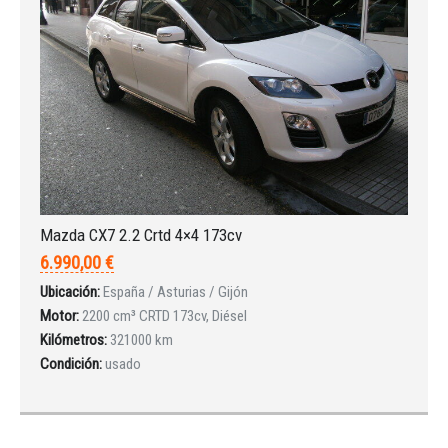
¿Ha olvidado la contraseña?
Mazda CX7 2.2 Crtd 4×4 173cv
6.990,00 €
Ubicación:
España / Asturias / Gijón
Motor:
2200 cm³ CRTD 173cv, Diésel
Kilómetros:
321000 km
Condición:
usado