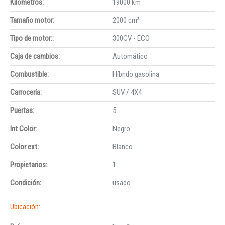
Kilómetros:
19000 km
Tamaño motor:
2000 cm³
Tipo de motor::
300CV - ECO
Caja de cambios:
Automático
Combustible:
Híbrido gasolina
Carrocería:
SUV / 4X4
Puertas:
5
Int Color:
Negro
Color ext:
Blanco
Propietarios:
1
Condición:
usado
Ubicación: