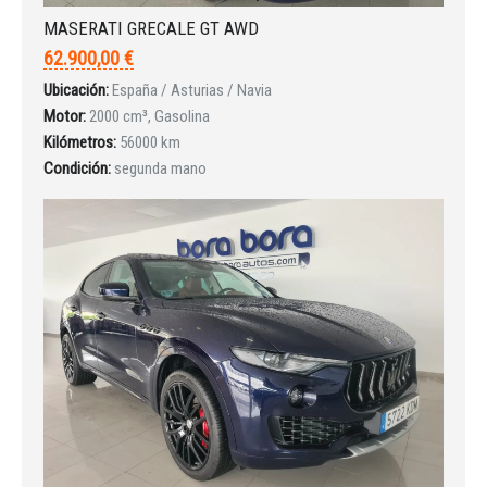
MASERATI GRECALE GT AWD
62.900,00 €
Ubicación:
España / Asturias / Navia
Iniciar sesión
Motor:
2000 cm³, Gasolina
Kilómetros:
56000 km
Condición:
segunda mano
INICIAR SESIÓN
¿Ha olvidado la contraseña?