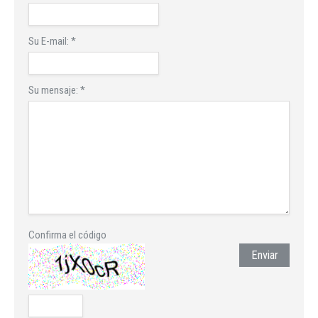
Su E-mail:
*
Su mensaje:
*
Confirma el código
Enviar