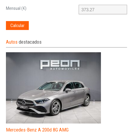
Mensual (€)
Calcular
Autos
destacados
Mercedes-Benz A 200d 8G AMG