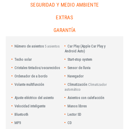
SEGURIDAD Y MEDIO AMBIENTE
EXTRAS
GARANTÍA
Número de asientos
5 asientos
Car Play (Apple Car Play y
Android Auto)
Techo solar
Start-stop system
Cristales tintados/oscurecidos
Sensor de lluvia
Ordenador de a bordo
Navegador
Volante multifunción
Climatización
Climatizador
automático
Ajuste eléctrico del asiento
Asientos con calefacción
Velocidad inteligente
Manos libres
Bluetooth
Lector SD
MP3
CD