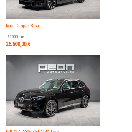
Mini Cooper S 5p
, 60000 km
25.500,00 €
MB GLC 300d 4M AMG Line