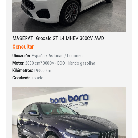
MASERATI Grecale GT L4 MHEV 300CV AWD
Iniciar sesión
Consultar
Ubicación:
España / Asturias / Lugones
Motor:
2000 cm³ 300Cv - ECO, Híbrido gasolina
Kilómetros:
19000 km
Condición:
usado
INICIAR SESIÓN
¿Ha olvidado la contraseña?