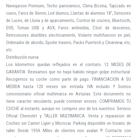
Navegacion Premium, Techo panoramico, Clima Bizona, Tapizado en
cuero, Faros de Xenon, Led diurnos, Llantas de aluminio 18”, Sensores
de Luces, de Lluvia y de aparcamiento, Control de crucero, Bluetooth,
DVD, Tomas USB y AUX, Faros antiniebla, Ctrol. de descenso,
Retrovisores abatibles electricamente, Volante multifuncion en piel,
Ordenador de abordo, Spoiler trasero, Packs Puretech y Clearview, etc,
etc.
Distribución nueva.
Los kilometros quedan reflejados en el contrato. 12 MESES DE
GARANTIA. Revisamos que no haya habido ningun golpe estructural.
Recogemos su coche como parte de pago. FINANCIACION A SU
MEDIDA hasta 120 meses sin entrada. IVA incluido !! Somos
concesionario oficial multimarca en Asturias. Este documento no
tiene caracter vinculante; puede contener errores. COMPRAMOS TU
COCHE al instante, aunque no compres uno de los nuestros. Servicio
Oficial Chevrolet y TALLER MULTIMARCA. Venta y reparacion de
Coches sin Carnet Ligier y Microcar. Parking disponible en horario de
taller. Desde 1954. Miles de clientes nos avalan !!! Contacte con