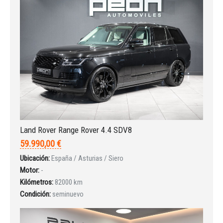
INICIAR SESIÓN
¿Ha olvidado la contraseña?
Land Rover Range Rover 4.4 SDV8
59.990,00 €
Ubicación:
España / Asturias / Siero
Motor:
-
Kilómetros:
82000 km
Condición:
seminuevo