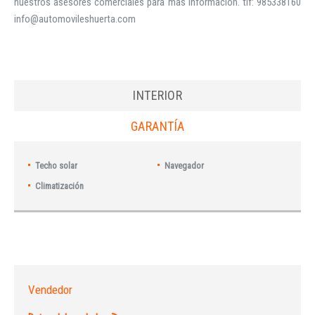
nuestros asesores comerciales para mas informacion. tlf: 985338160
info@automovileshuerta.com
INTERIOR
GARANTÍA
Techo solar
Navegador
Climatización
Vendedor