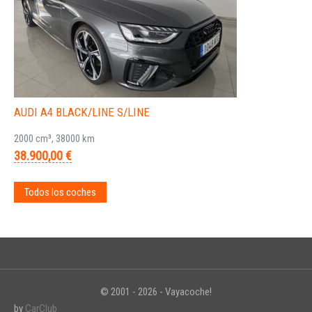
AUDI A4 BLACK/LINE S/LINE
2000 cm³, 38000 km
38.900,00 €
Todos los coches
© 2001 - 2026 - Vayacoche!
by
CarClub