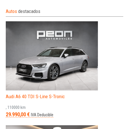
Autos
destacados
Audi A6 40 TDI S-Line S-Tronic
, 110000 km
29.990,00 €
IVA Deducible