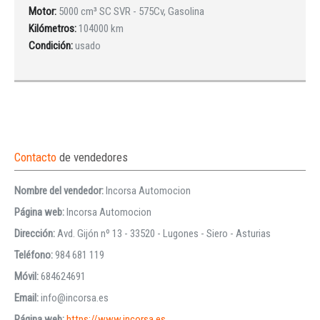
Motor:
5000 cm³ SC SVR - 575Cv, Gasolina
Kilómetros:
104000 km
Condición:
usado
Contacto
de vendedores
Nombre del vendedor:
Incorsa Automocion
Página web:
Incorsa Automocion
Dirección:
Avd. Gijón nº 13 - 33520 - Lugones - Siero - Asturias
Teléfono:
984 681 119
Móvil:
684624691
Email:
info@incorsa.es
Página web:
https://www.incorsa.es