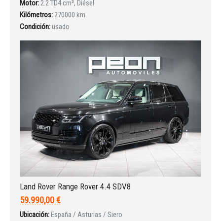
Iniciar sesión
Motor:
2.2 TD4 cm³, Diésel
Kilómetros:
270000 km
Condición:
usado
INICIAR SESIÓN
¿Ha olvidado la contraseña?
Land Rover Range Rover 4.4 SDV8
59.990,00 €
Ubicación:
España / Asturias / Siero