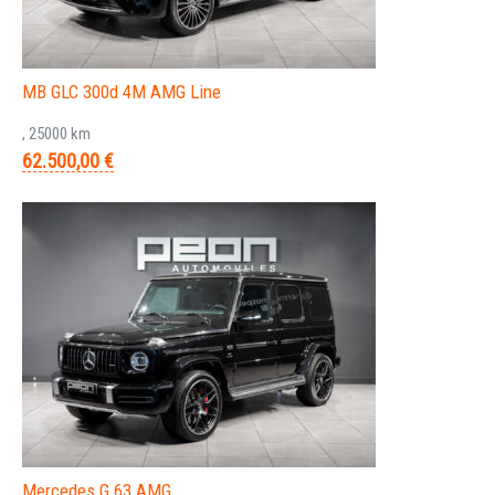
MB GLC 300d 4M AMG Line
, 25000 km
62.500,00 €
Mercedes G 63 AMG