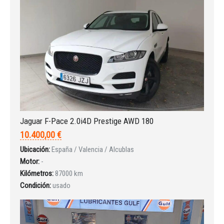
¿Ha olvidado la contraseña?
Jaguar F-Pace 2.0i4D Prestige AWD 180
10.400,00 €
Ubicación:
España / Valencia / Alcublas
Motor:
-
Kilómetros:
87000 km
Condición:
usado