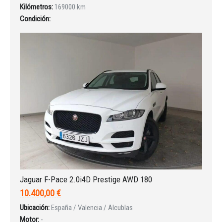
Kilómetros:
169000 km
INICIAR SESIÓN
Condición:
¿Ha olvidado la contraseña?
Jaguar F-Pace 2.0i4D Prestige AWD 180
10.400,00 €
Ubicación:
España / Valencia / Alcublas
Motor:
-