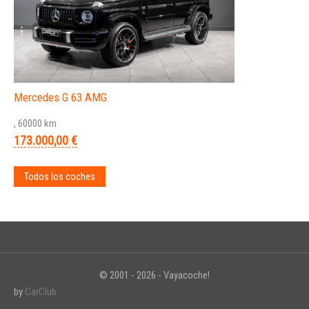
Mercedes G 63 AMG
, 60000 km
173.000,00 €
Todos los coches
© 2001 - 2026 - Vayacoche!
by
CarClub