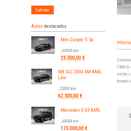
Calcular
Autos
destacados
Mini Cooper S 5p
Inform
, 60000 km
25.500,00 €
Concesio
150€ El
MB GLC 300d 4M AMG
coche c
Line
horario 
, 25000 km
62.500,00 €
Mercedes G 63 AMG
, 60000 km
173.000,00 €