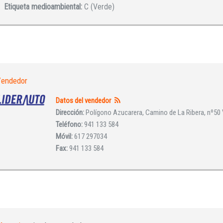
Etiqueta medioambiental:
C (Verde)
Iniciar sesión
endedor
Datos del vendedor
Dirección:
Polígono Azucarera, Camino de La Ribera, nº50 Vi
Teléfono:
941 133 584
Móvil:
617 297034
Fax:
941 133 584
INICIAR SESIÓN
¿Ha olvidado la contraseña?