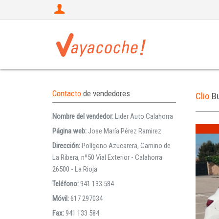
Contacto
de vendedores
Clio
B
Nombre del vendedor:
Lider Auto Calahorra
Página web:
Jose María Pérez Ramirez
Dirección:
Polígono Azucarera, Camino de
La Ribera, nº50 Vial Exterior - Calahorra
26500 - La Rioja
Teléfono:
941 133 584
Móvil:
617 297034
Fax:
941 133 584