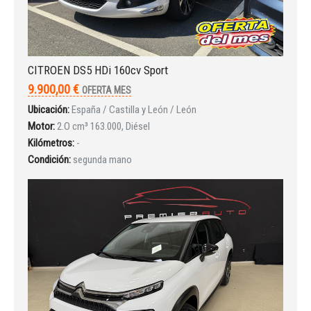
CITROEN DS5 HDi 160cv Sport
9.900,00 €
OFERTA MES
INICIAR SESIÓN
Ubicación:
España / Castilla y León / León
Motor:
2.O cm³ 163.000, Diésel
Kilómetros:
-
¿Ha olvidado la contraseña?
Condición:
segunda mano