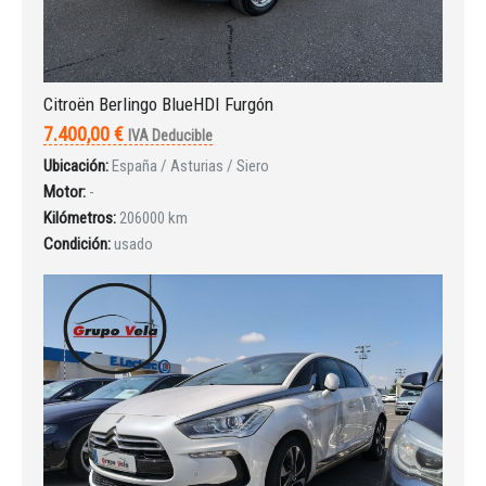
Citroën Berlingo BlueHDI Furgón
7.400,00 €
IVA Deducible
Ubicación:
España / Asturias / Siero
Motor:
-
Kilómetros:
206000 km
Condición:
usado
Iniciar sesión