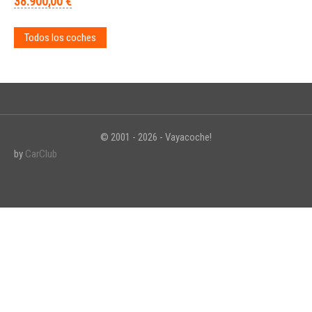
38.900,00 €
Todos los coches
© 2001 - 2026 - Vayacoche!
by
CarClub