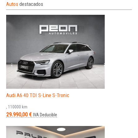
Autos
destacados
Audi A6 40 TDI S-Line S-Tronic
, 110000 km
29.990,00 €
IVA Deducible