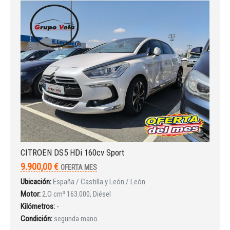
Iniciar sesión
INICIAR SESIÓN
CITROEN DS5 HDi 160cv Sport
¿Ha olvidado la contraseña?
9.900,00 €
OFERTA MES
Ubicación:
España / Castilla y León / León
Motor:
2.O cm³ 163.000, Diésel
Kilómetros:
-
Condición:
segunda mano