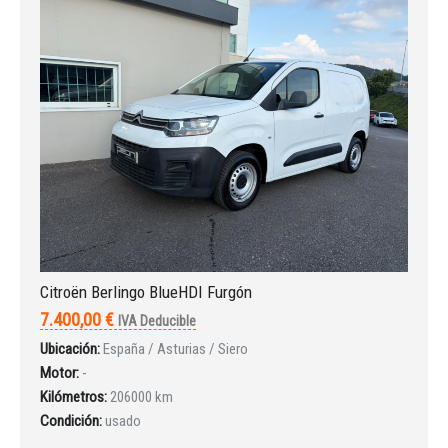
Citroën Berlingo BlueHDI Furgón
7.400,00 €
IVA Deducible
Ubicación:
España / Asturias / Siero
Motor:
-
Kilómetros:
206000 km
Condición:
usado