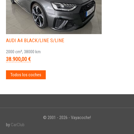
AUDI A4 BLACK/LINE S/LINE
2000 cm³, 38000 km
38.900,00 €
Todos los coches
© 2001 - 2026 - Vayacoche!
by
CarClub