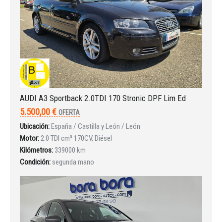
Iniciar sesión
AUDI A3 Sportback 2.0TDI 170 Stronic DPF Lim Ed
5.500,00 €
OFERTA
Ubicación:
España / Castilla y León / León
Motor:
2.0 TDI cm³ 170CV, Diésel
Kilómetros:
339000 km
Condición:
segunda mano
INICIAR SESIÓN
¿Ha olvidado la contraseña?