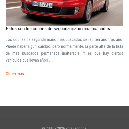
Estos son los coches de segunda mano más buscados
Los coches de segunda mano más buscados se repiten año tras año.
INICIAR SESIÓN
Puede haber algún cambio, pero normalmente, la parte alta de la lista
de más buscados permanece inalterable. Y es que hay ciertos
¿Ha olvidado la contraseña?
vehículos que llevan años ...
Obtén más
© 2001 - 2026 - Vayacoche!