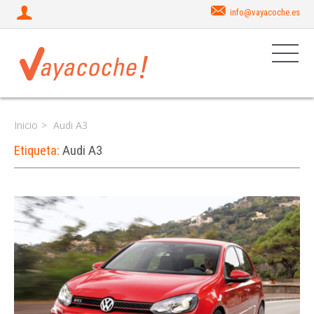
info@vayacoche.es
Inicio
Audi A3
Etiqueta:
Audi A3
Iniciar sesión