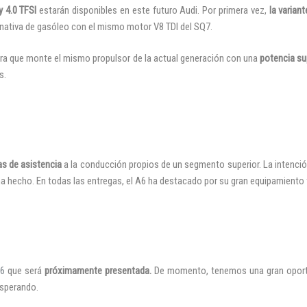
y 4.0 TFSI
estarán disponibles en este futuro Audi. Por primera vez,
la varian
rnativa de gasóleo con el mismo motor V8 TDI del SQ7.
pera que monte el mismo propulsor de la actual generación con una
potencia sup
s.
s de asistencia
a la conducción propios de un segmento superior. La intenció
ha hecho. En todas las entregas, el A6 ha destacado por su gran equipamiento
A6
que será
próximamente presentada.
De momento, tenemos una gran oportu
esperando.