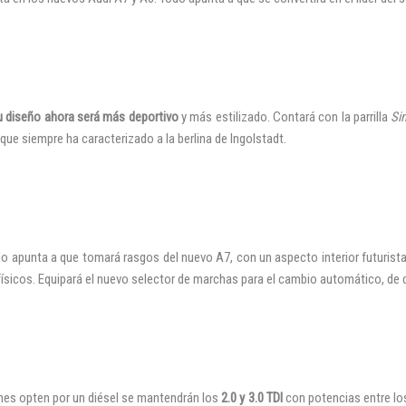
u diseño ahora será más deportivo
y más estilizado. Contará con la parrilla
Si
ue siempre ha caracterizado a la berlina de Ingolstadt.
INICIAR SESIÓN
¿Ha olvidado la contraseña?
do apunta a que tomará rasgos del nuevo A7, con un aspecto interior futurist
 físicos. Equipará el nuevo selector de marchas para el cambio automático, de d
es opten por un diésel se mantendrán los
2.0 y 3.0 TDI
con potencias entre lo