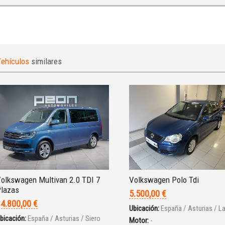
ehículos
similares
olkswagen Multivan 2.0 TDI 7
Volkswagen Polo Tdi
lazas
5.500,00 €
4.800,00 €
Ubicación:
España / Asturias / L
bicación:
España / Asturias / Siero
Motor:
-