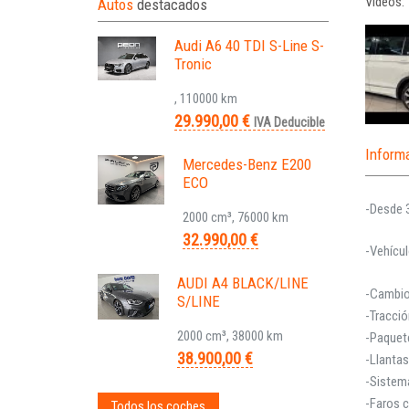
Vídeos:
Autos
destacados
Audi A6 40 TDI S-Line S-
Tronic
, 110000 km
29.990,00 €
IVA Deducible
Inform
Mercedes-Benz E200
ECO
-Desde 
2000 cm³, 76000 km
32.990,00 €
-Vehícu
AUDI A4 BLACK/LINE
-Cambio
S/LINE
-Tracció
2000 cm³, 38000 km
-Paquete
38.900,00 €
-Llantas
-Sistema
-Faros 
Todos los coches