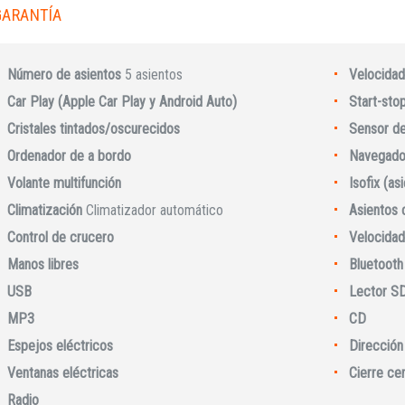
GARANTÍA
Iniciar sesión
Número de asientos
5 asientos
Velocidad
Car Play (Apple Car Play y Android Auto)
Start-sto
Cristales tintados/oscurecidos
Sensor de 
Ordenador de a bordo
Navegado
Volante multifunción
Isofix (as
Climatización
Climatizador automático
Asientos 
Control de crucero
Velocidad
Manos libres
Bluetooth
INICIAR SESIÓN
USB
Lector S
MP3
CD
¿Ha olvidado la contraseña?
Espejos eléctricos
Dirección 
Ventanas eléctricas
Cierre ce
Radio