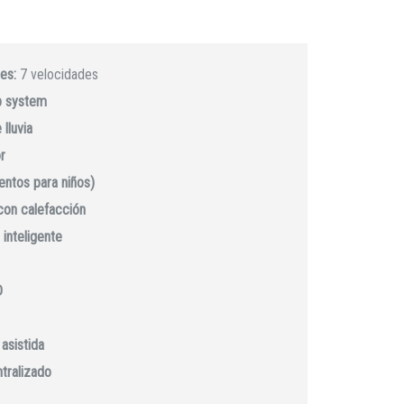
es:
7 velocidades
p system
lluvia
r
ientos para niños)
con calefacción
 inteligente
D
asistida
ntralizado