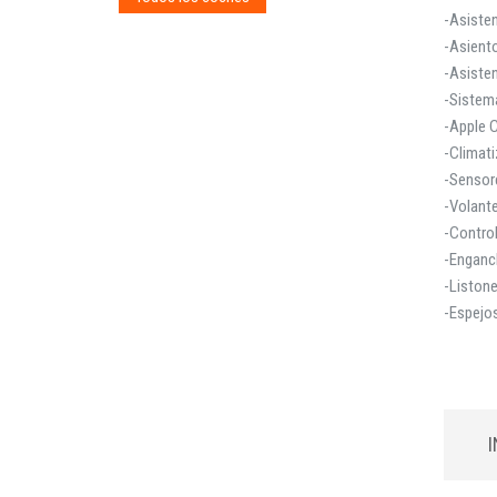
-Asisten
-Asiento
-Asisten
-Sistem
-Apple 
-Climat
-Sensor
-Volante
-Control
-Enganc
-Listone
-Espejos