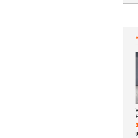
V
V
P
3
U