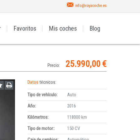
info@vayacoche.es
r
Favoritos
Mis coches
Blog
25.990,00 €
Precio:
Datos
técnicos:
Tipo de vehículo:
Auto
Año:
2016
Kilómetros:
118000 km
Tipo de motor::
150 CV
Caja de cambios:
Automático