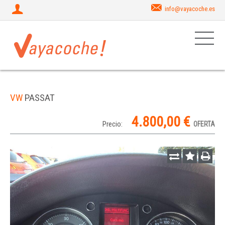
info@vayacoche.es
VW
PASSAT
4.800,00 €
Precio:
OFERTA