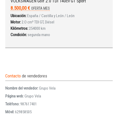
VOLKSWAGEN Golf 2.0 TDI 140cv GT Sport
8.500,00 €
OFERTA MES
Ubicación:
España / Castilla y León / León
Motor:
2.O cm³ TDI GT, Diésel
Kilómetros:
254000 km
Condición:
segunda mano
Contacto
de vendedores
Nombre del vendedor:
Grupo Vela
Página web:
Grupo Vela
Teléfono:
987617401
Móvil:
629858505