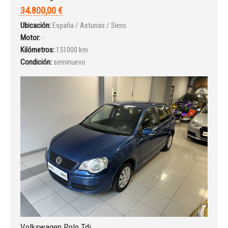
34.800,00 €
Ubicación:
España / Asturias / Siero
Iniciar sesión
Motor:
-
Kilómetros:
151000 km
Condición:
seminuevo
INICIAR SESIÓN
¿Ha olvidado la contraseña?
Volkswagen Polo Tdi