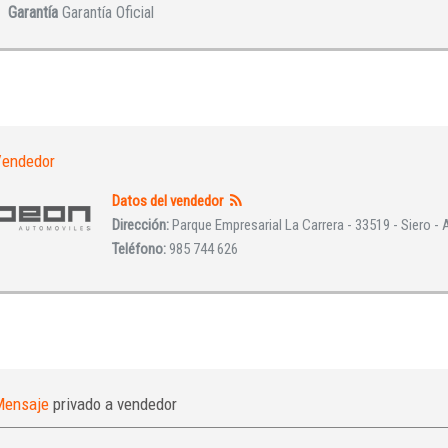
Garantía
Garantía Oficial
Iniciar sesión
endedor
Datos del vendedor
Dirección:
Parque Empresarial La Carrera - 33519 - Siero - 
Teléfono:
985 744 626
INICIAR SESIÓN
¿Ha olvidado la contraseña?
Mensaje
privado a vendedor