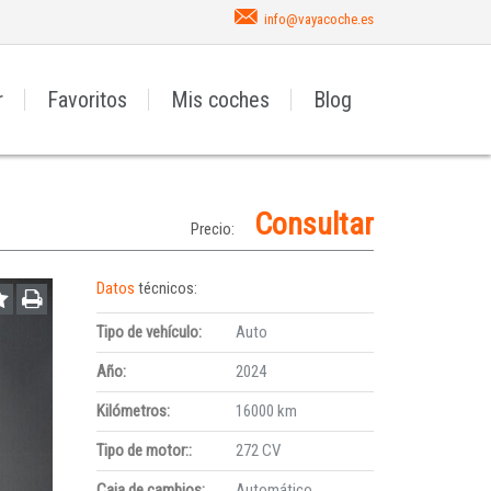
info@vayacoche.es
r
Favoritos
Mis coches
Blog
Consultar
Precio:
Datos
técnicos:
Tipo de vehículo:
Auto
Año:
2024
Kilómetros:
16000 km
Tipo de motor::
272 CV
Caja de cambios:
Automático