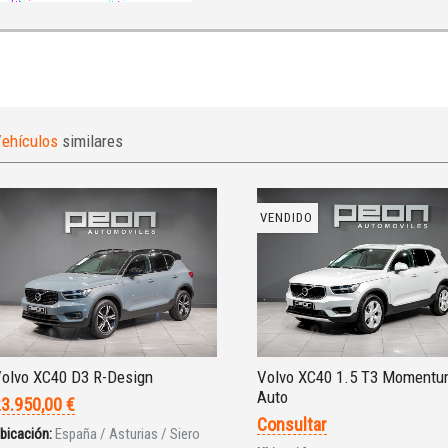
ehículos
similares
VENDIDO
olvo XC40 D3 R-Design
Volvo XC40 1.5 T3 Moment
Auto
3.950,00 €
Consultar
bicación:
España / Asturias / Siero