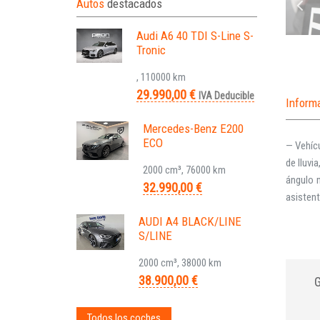
Autos
destacados
Audi A6 40 TDI S-Line S-
Tronic
, 110000 km
29.990,00 €
IVA Deducible
Inform
Mercedes-Benz E200
ECO
— Vehíc
de lluvi
2000 cm³, 76000 km
ángulo m
32.990,00 €
asistent
AUDI A4 BLACK/LINE
S/LINE
2000 cm³, 38000 km
38.900,00 €
Todos los coches