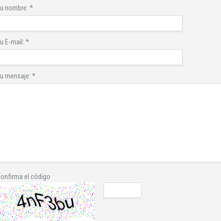
u nombre:
*
u E-mail:
*
u mensaje:
*
onfirma el código