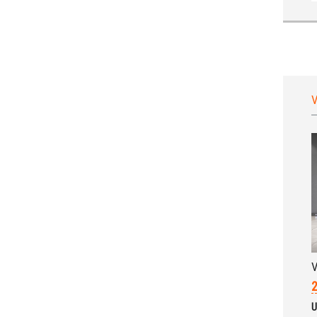
V
V
2
U