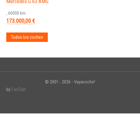
Mercedes G 63 AMG
, 60000 km
173.000,00 €
Todos los coches
© 2001 - 2026 - Vayacoche!
by
CarClub