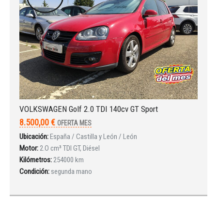
VOLKSWAGEN Golf 2.0 TDI 140cv GT Sport
8.500,00 €
OFERTA MES
Ubicación:
España / Castilla y León / León
Motor:
2.O cm³ TDI GT, Diésel
Kilómetros:
254000 km
Condición:
segunda mano