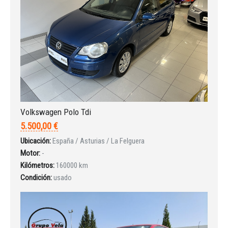
¿Ha olvidado la contraseña?
Volkswagen Polo Tdi
5.500,00 €
Ubicación:
España / Asturias / La Felguera
Motor:
-
Kilómetros:
160000 km
Condición:
usado