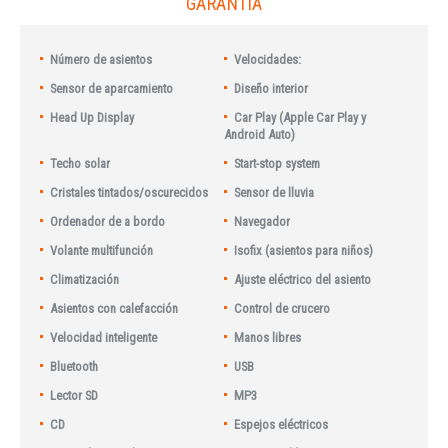
GARANTÍA
Número de asientos
Velocidades:
Sensor de aparcamiento
Diseño interior
Head Up Display
Car Play (Apple Car Play y
Android Auto)
Techo solar
Start-stop system
Cristales tintados/oscurecidos
Sensor de lluvia
Ordenador de a bordo
Navegador
Volante multifunción
Isofix (asientos para niños)
Climatización
Ajuste eléctrico del asiento
Asientos con calefacción
Control de crucero
Velocidad inteligente
Manos libres
Bluetooth
USB
Lector SD
MP3
CD
Espejos eléctricos