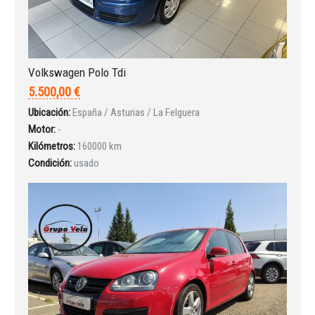
Volkswagen Polo Tdi
5.500,00 €
Ubicación:
España / Asturias / La Felguera
Motor:
-
Kilómetros:
160000 km
Condición:
usado