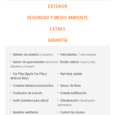
EXTERIOR
SEGURIDAD Y MEDIO AMBIENTE
EXTRAS
GARANTÍA
Número de asientos
5 asientos
Velocidades:
7 velocidades
Sensor de aparcamiento
Sensores
Diseño interior
Cuero y tela
delantero y trasero
Car Play (Apple Car Play y
Start-stop system
Android Auto)
Cristales tintados/oscurecidos
Sensor de lluvia
Ordenador de a bordo
Volante multifunción
Isofix (asientos para niños)
Climatización
Climatizador
automático
Asientos ventilados
Control de crucero