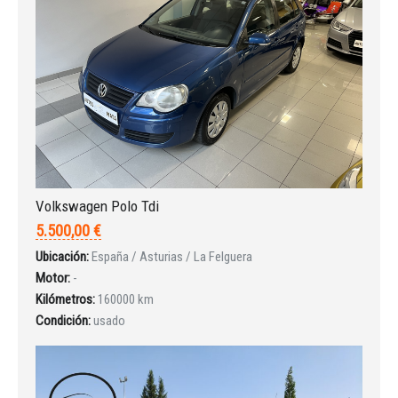
Volkswagen Polo Tdi
5.500,00 €
Ubicación:
España / Asturias / La Felguera
Motor:
-
Kilómetros:
160000 km
Condición:
usado