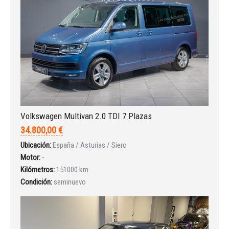
INICIAR SESIÓN
Volkswagen Multivan 2.0 TDI 7 Plazas
¿Ha olvidado la contraseña?
34.800,00 €
Ubicación:
España / Asturias / Siero
Motor:
-
Kilómetros:
151000 km
Condición:
seminuevo