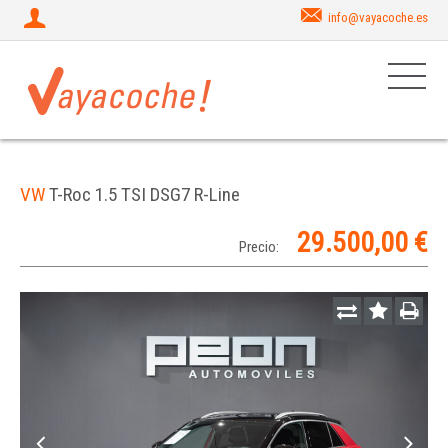
info@vayacoche.es
VW
T-Roc 1.5 TSI DSG7 R-Line
29.500,00 €
Precio: