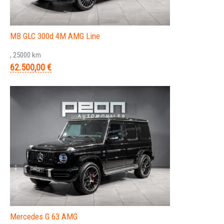
MB GLC 300d 4M AMG Line
, 25000 km
62.500,00 €
Mercedes G 63 AMG