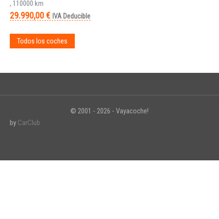
, 110000 km
29.990,00 €
IVA Deducible
Todos los coches
© 2001 - 2026 - Vayacoche!
by
CarClub