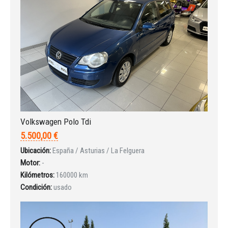
Iniciar sesión
Volkswagen Polo Tdi
5.500,00 €
Ubicación:
España / Asturias / La Felguera
Motor:
-
Kilómetros:
160000 km
Condición:
usado
INICIAR SESIÓN
¿Ha olvidado la contraseña?