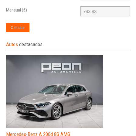
Mensual (€)
Calcular
Autos
destacados
Mercedes-Benz A 200d 8G AMG