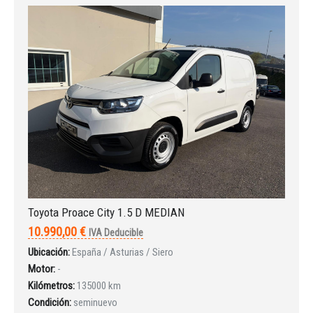
Iniciar sesión
INICIAR SESIÓN
Toyota Proace City 1.5 D MEDIAN
10.990,00 €
IVA Deducible
¿Ha olvidado la contraseña?
Ubicación:
España / Asturias / Siero
Motor:
-
Kilómetros:
135000 km
Condición:
seminuevo