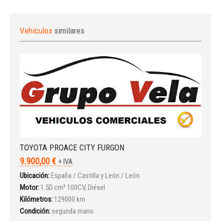
Vehículos
similares
TOYOTA PROACE CITY FURGON
9.900,00 €
+ IVA
Ubicación:
España / Castilla y León / León
Motor:
1.5D cm³ 100CV, Diésel
Kilómetros:
129000 km
Condición:
segunda mano