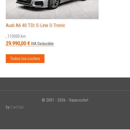
Audi A6 40 TDI S-Line S-Tronic
, 110000 km
29.990,00 €
IVA Deducible
Todos los coches
© 2001 - 2026 - Vayacoche!
by
CarClub