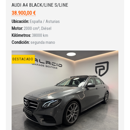
AUDI A4 BLACK/LINE S/LINE
38.900,00 €
INICIAR SESIÓN
Ubicación:
España / Asturias
Motor:
2000 cm³, Diésel
Kilómetros:
38000 km
¿Ha olvidado la contraseña?
Condición:
segunda mano
DESTACADO