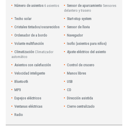
Número de asientos
6 asientos
Sensor de aparcamiento
Sensores
delantero y trasero
Techo solar
Start-stop system
Cristales tintados/oscurecidos
Sensor de lluvia
Ordenador de a bordo
Navegador
Volante multifunción
Isofix (asientos para niños)
Climatización
Climatizador
Ajuste eléctrico del asiento
automático
Asientos con calefacción
Control de crucero
Velocidad inteligente
Manos libres
Bluetooth
USB
MP3
CD
Espejos eléctricos
Dirección asistida
Ventanas eléctricas
Cierre centralizado
Radio