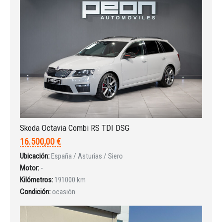
Iniciar sesión
Skoda Octavia Combi RS TDI DSG
16.500,00 €
Ubicación:
España / Asturias / Siero
Motor:
-
Kilómetros:
191000 km
Condición:
ocasión
INICIAR SESIÓN