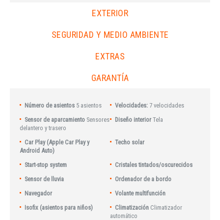
EXTERIOR
SEGURIDAD Y MEDIO AMBIENTE
EXTRAS
GARANTÍA
Número de asientos
5 asientos
Velocidades:
7 velocidades
Sensor de aparcamiento
Sensores
Diseño interior
Tela
delantero y trasero
Car Play (Apple Car Play y
Techo solar
Android Auto)
Start-stop system
Cristales tintados/oscurecidos
Sensor de lluvia
Ordenador de a bordo
Navegador
Volante multifunción
Isofix (asientos para niños)
Climatización
Climatizador
automático