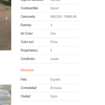
Combustible:
Diésel
Carrocería:
WAGON / FAMILAR
Puertas:
4
Int Color:
Gris
Color ext:
Plata
Propietarios:
2
Condición:
usado
Ubicación:
País:
España
Comunidad:
Asturias
Ciudad:
Gijón