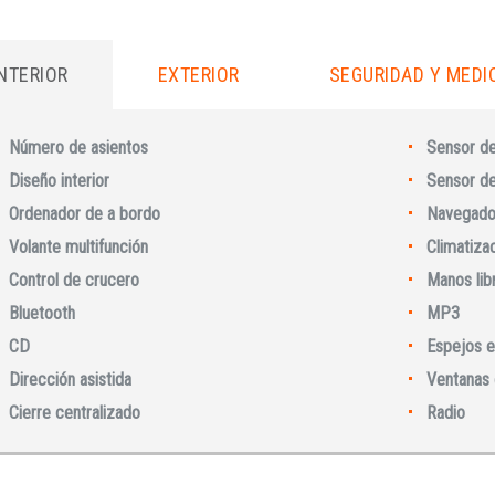
INTERIOR
EXTERIOR
SEGURIDAD Y MEDI
Número de asientos
Sensor d
Diseño interior
Sensor de 
Ordenador de a bordo
Navegado
Volante multifunción
Climatiza
Iniciar sesión
Control de crucero
Manos lib
Bluetooth
MP3
CD
Espejos e
Dirección asistida
Ventanas 
Cierre centralizado
Radio
INICIAR SESIÓN