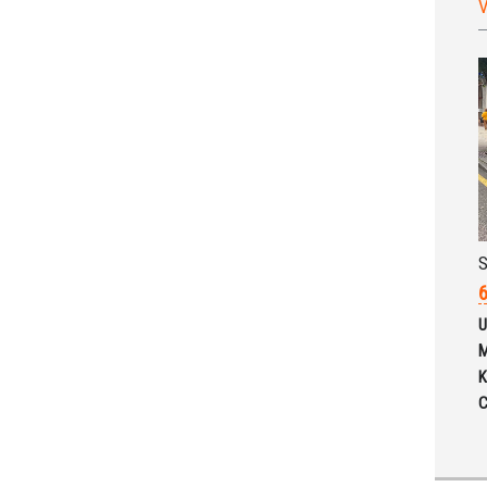
V
S
6
U
M
K
C