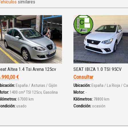
ehículos
similares
eat Altea 1.4 Tsi Arena 125cv
SEAT IBIZA 1.0 TSI 95CV
.990,00 €
Consultar
bicación:
España / Asturias / Gijón
Ubicación:
España / La Rioja / Ca
otor:
1400 cm³ TSI 125cv, Gasolina
Motor:
-
ilómetros:
67000 km
Kilómetros:
78800 km
ondición:
usado
Condición:
ocasión