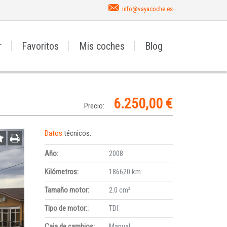
info@vayacoche.es
r
Favoritos
Mis coches
Blog
6.250,00 €
Precio:
Datos
técnicos:
Año:
2008
Kilómetros:
186620 km
Tamaño motor:
2.0 cm³
Tipo de motor::
TDI
Caja de cambios:
Manual