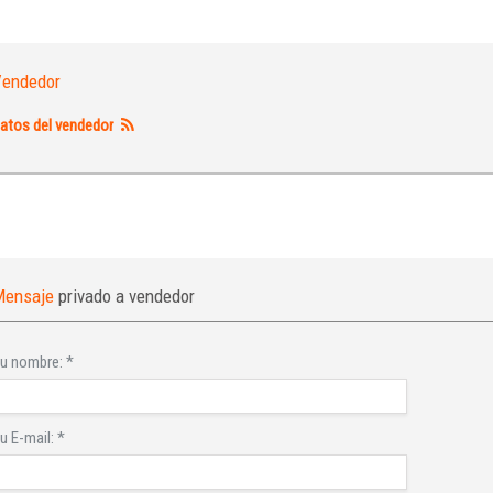
¿Ha olvidado la contraseña?
endedor
atos del vendedor
Mensaje
privado a vendedor
u nombre:
*
u E-mail:
*