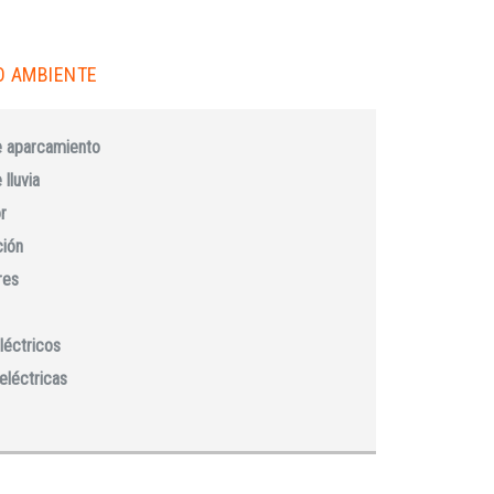
O AMBIENTE
e aparcamiento
lluvia
r
ción
res
léctricos
eléctricas