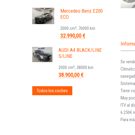
Mercedes-Benz E200
ECO
2000 cm³, 76000 km
32.990,00 €
Inform
AUDI A4 BLACK/LINE
S/LINE
Se vende
2000 cm³, 38000 km
Climati
38.900,00 €
navegado
Sistema 
Todos los coches
Tiene co
Muy poc
ITV al d
6.250€ 
Para má