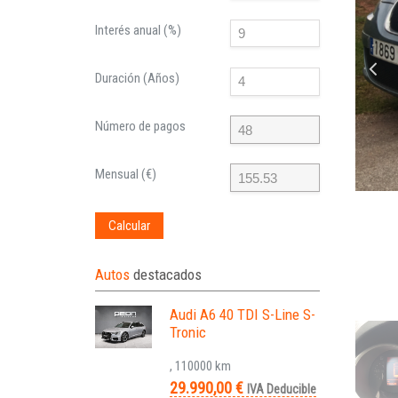
Interés anual (%)
Duración (Años)
Número de pagos
Mensual (€)
Calcular
Autos
destacados
Audi A6 40 TDI S-Line S-
Tronic
, 110000 km
29.990,00 €
IVA Deducible