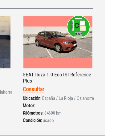
SEAT Ibiza 1.0 EcoTSI Reference
Plus
Consultar
lahorra
Ubicación:
España / La Rioja / Calahorra
Motor:
-
Kilómetros:
84600 km
Condición:
usado