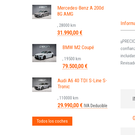
Mercedes-Benz A 200d
8G AMG
Inform
, 28000 km
31.990,00 €
¡¡PRECI
BMW M2 Coupé
confian
incluida
, 19500 km
Revisa
79.500,00 €
Audi A6 40 TDI S-Line S-
Tronic
, 110000 km
29.990,00 €
IVA Deducible
Todos los coches