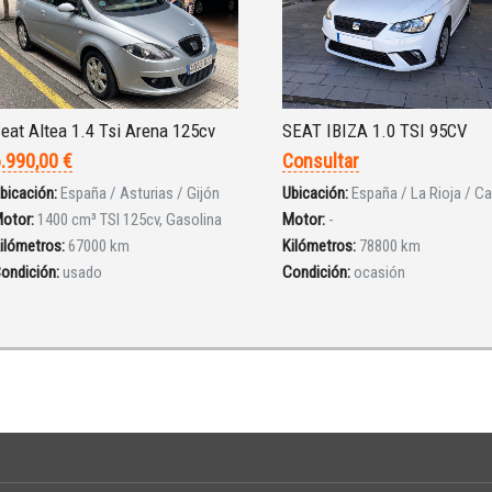
eat Altea 1.4 Tsi Arena 125cv
SEAT IBIZA 1.0 TSI 95CV
.990,00 €
Consultar
bicación:
España / Asturias / Gijón
Ubicación:
España / La Rioja / Ca
otor:
1400 cm³ TSI 125cv, Gasolina
Motor:
-
ilómetros:
67000 km
Kilómetros:
78800 km
ondición:
usado
Condición:
ocasión