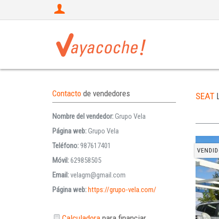
Contacto
de vendedores
SEAT
Nombre del vendedor:
Grupo Vela
Página web:
Grupo Vela
Teléfono:
987617401
VENDID
Móvil:
629858505
Email:
velagm@gmail.com
Página web:
https://grupo-vela.com/
Calculadora
para financiar