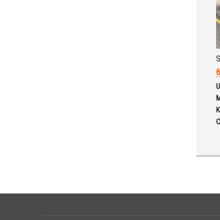
S
6
U
M
K
C