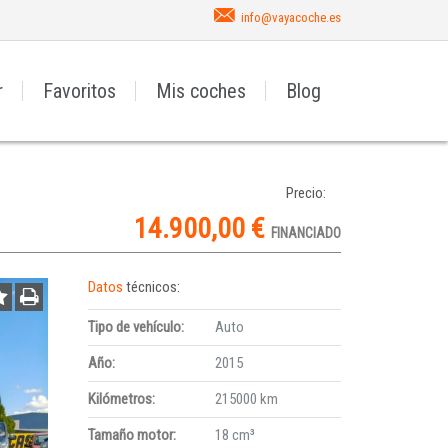
info@vayacoche.es
r
Favoritos
Mis coches
Blog
Precio:
14.900,00 €
FINANCIADO
Datos
técnicos:
Tipo de vehículo:
Auto
Año:
2015
Kilómetros:
215000 km
Tamaño motor:
18 cm³