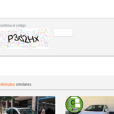
onfirma el código
ehículos
similares