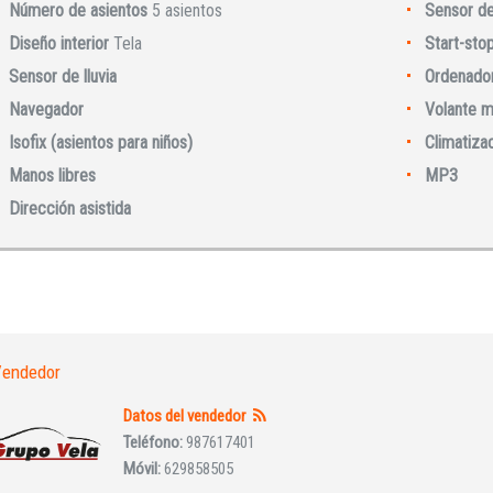
Número de asientos
5 asientos
Sensor d
Diseño interior
Tela
Start-sto
Sensor de lluvia
Ordenador
Navegador
Volante m
Isofix (asientos para niños)
Climatiza
Manos libres
MP3
Iniciar sesión
Dirección asistida
endedor
Datos del vendedor
INICIAR SESIÓN
Teléfono:
987617401
Móvil:
629858505
¿Ha olvidado la contraseña?