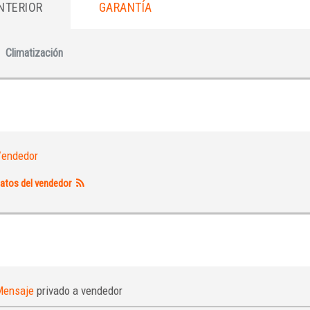
INTERIOR
GARANTÍA
Iniciar sesión
Climatización
endedor
atos del vendedor
INICIAR SESIÓN
¿Ha olvidado la contraseña?
Mensaje
privado a vendedor