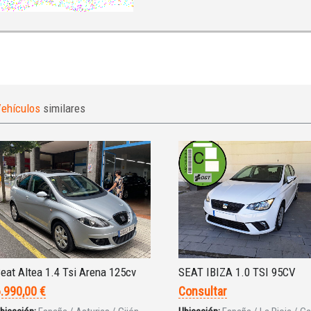
ehículos
similares
eat Altea 1.4 Tsi Arena 125cv
SEAT IBIZA 1.0 TSI 95CV
.990,00 €
Consultar