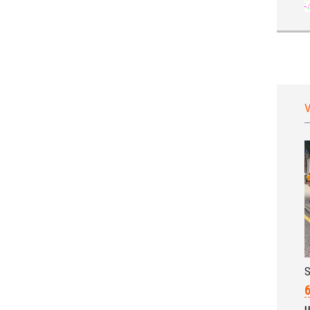
V
S
6