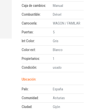
Caja de cambios:
Manual
Combustible:
Diésel
Carrocería:
WAGON / FAMILAR
Puertas:
5
Int Color:
Gris
Color ext:
Blanco
Propietarios:
1
Condición:
usado
Ubicación:
País:
España
Comunidad:
Asturias
Ciudad:
Gijón