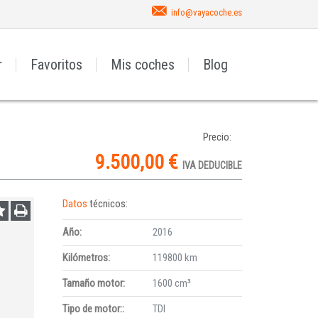
info@vayacoche.es
r
Favoritos
Mis coches
Blog
Precio:
9.500,00 €
IVA DEDUCIBLE
Datos
técnicos:
Año:
2016
Kilómetros:
119800 km
Tamaño motor:
1600 cm³
Tipo de motor::
TDI