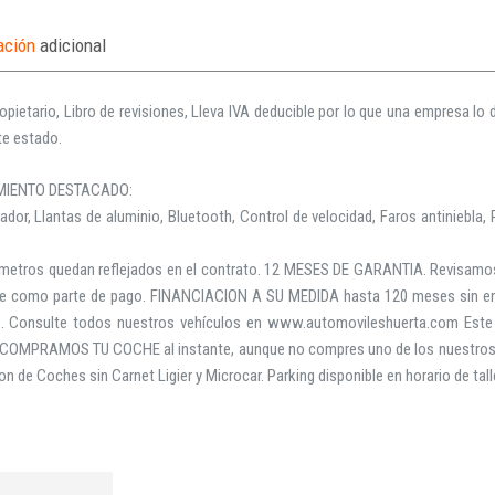
ación
adicional
opietario, Libro de revisiones, Lleva IVA deducible por lo que una empresa lo
te estado.
MIENTO DESTACADO:
ador, Llantas de aluminio, Bluetooth, Control de velocidad, Faros antiniebla
ometros quedan reflejados en el contrato. 12 MESES DE GARANTIA. Revisamos
e como parte de pago. FINANCIACION A SU MEDIDA hasta 120 meses sin entr
s. Consulte todos nuestros vehículos en www.automovileshuerta.com Este 
. COMPRAMOS TU COCHE al instante, aunque no compres uno de los nuestros. 
on de Coches sin Carnet Ligier y Microcar. Parking disponible en horario de tall