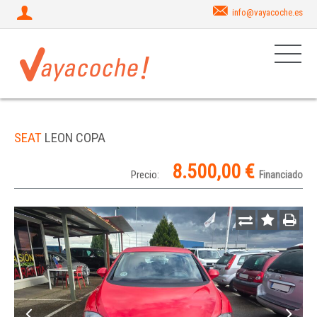
info@vayacoche.es
SEAT
LEON COPA
8.500,00 €
Precio:
Financiado