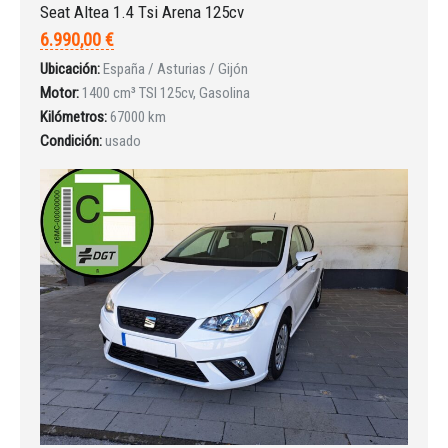
Seat Altea 1.4 Tsi Arena 125cv
6.990,00 €
Ubicación:
España / Asturias / Gijón
Iniciar sesión
Motor:
1400 cm³ TSI 125cv, Gasolina
Kilómetros:
67000 km
Condición:
usado
INICIAR SESIÓN
¿Ha olvidado la contraseña?