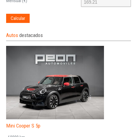
Mensual (€)
Calcular
Autos
destacados
Mini Cooper S 5p