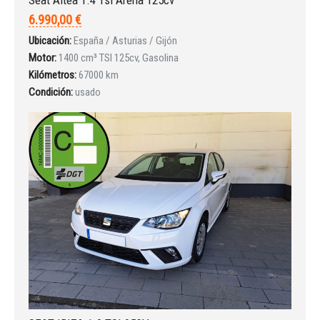
6.990,00 €
Ubicación:
España / Asturias / Gijón
Motor:
1400 cm³ TSI 125cv, Gasolina
Iniciar sesión
Kilómetros:
67000 km
Condición:
usado
INICIAR SESIÓN
¿Ha olvidado la contraseña?