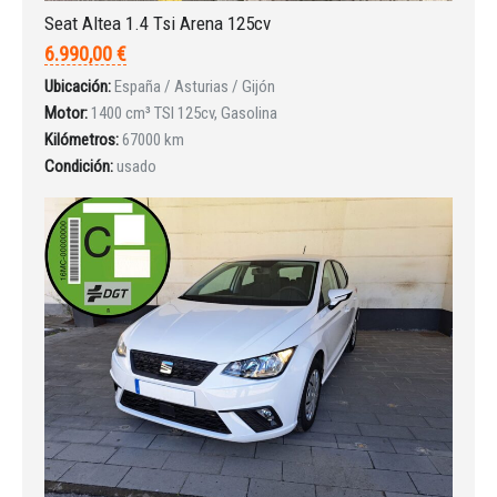
Seat Altea 1.4 Tsi Arena 125cv
6.990,00 €
Ubicación:
España / Asturias / Gijón
Iniciar sesión
Motor:
1400 cm³ TSI 125cv, Gasolina
Kilómetros:
67000 km
Condición:
usado
INICIAR SESIÓN
¿Ha olvidado la contraseña?