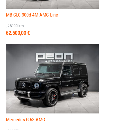
MB GLC 300d 4M AMG Line
, 25000 km
62.500,00 €
Mercedes G 63 AMG