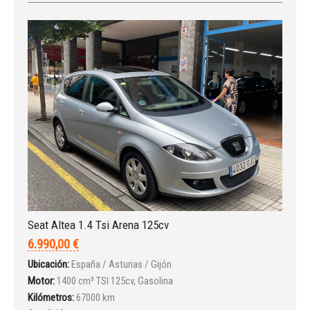
Seat Altea 1.4 Tsi Arena 125cv
6.990,00 €
Ubicación:
España / Asturias / Gijón
Iniciar sesión
Motor:
1400 cm³ TSI 125cv, Gasolina
Kilómetros:
67000 km