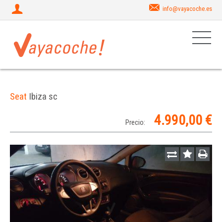
info@vayacoche.es
Seat
Ibiza sc
4.990,00 €
Precio: