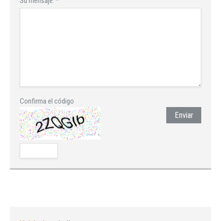
Su mensaje:
*
Confirma el código
Enviar