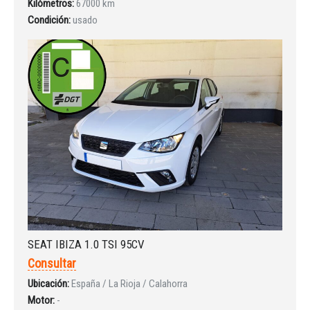
Kilómetros:
67000 km
Condición:
usado
SEAT IBIZA 1.0 TSI 95CV
Consultar
Iniciar sesión
Ubicación:
España / La Rioja / Calahorra
Motor:
-