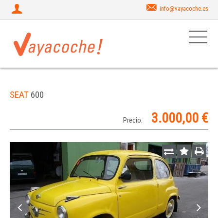
info@vayacoche.es
SEAT
600
3.000,00 €
Precio: