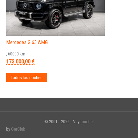
Mercedes G 63 AMG
, 60000 km
173.000,00 €
Todos los coches
© 2001 - 2026 - Vayacoche!
by
CarClub