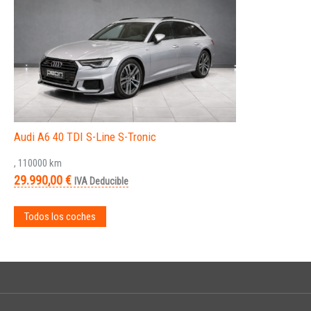
Audi A6 40 TDI S-Line S-Tronic
, 110000 km
29.990,00 €
IVA Deducible
Todos los coches