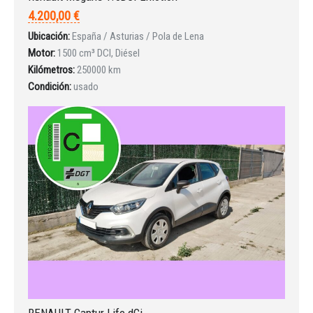
4.200,00 €
Ubicación:
España / Asturias / Pola de Lena
Motor:
1500 cm³ DCI, Diésel
Kilómetros:
250000 km
Condición:
usado
RENAULT Captur Life dCi