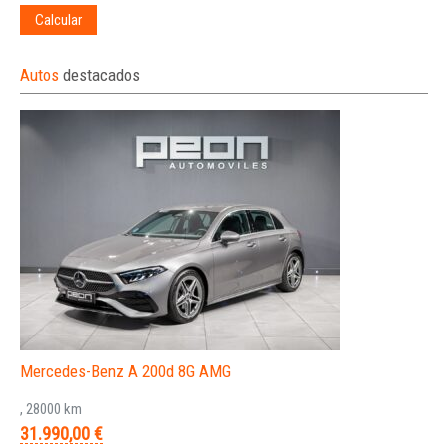
Calcular
Autos
destacados
Mercedes-Benz A 200d 8G AMG
, 28000 km
31.990,00 €