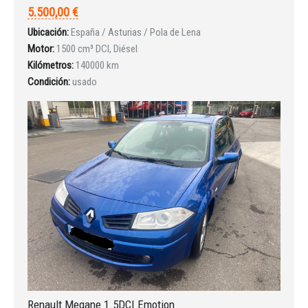
5.500,00 €
Ubicación:
España / Asturias / Pola de Lena
Iniciar sesión
Motor:
1500 cm³ DCI, Diésel
Kilómetros:
140000 km
Condición:
usado
INICIAR SESIÓN
¿Ha olvidado la contraseña?
Renault Megane 1.5DCI Emotion