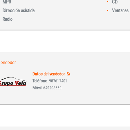
MP3
CD
Dirección asistida
Ventanas 
Radio
INICIAR SESIÓN
¿Ha olvidado la contraseña?
endedor
Datos del vendedor
Teléfono:
987617401
Móvil:
649208660