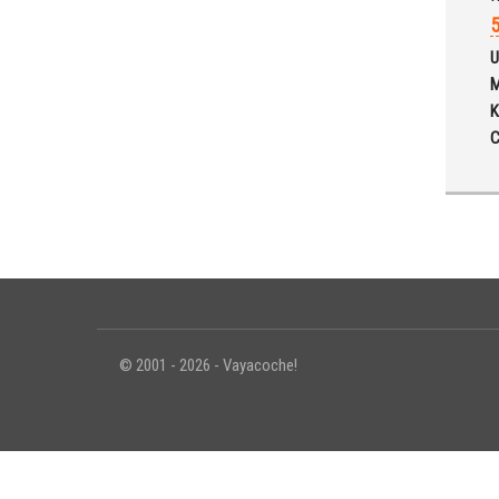
5
U
M
K
C
© 2001 - 2026 - Vayacoche!