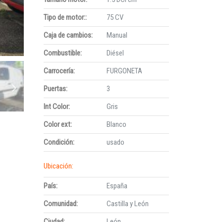
Tipo de motor::
75 CV
Caja de cambios:
Manual
Combustible:
Diésel
Carrocería:
FURGONETA
Puertas:
3
Int Color:
Gris
Color ext:
Blanco
Condición:
usado
Ubicación:
País:
España
Comunidad:
Castilla y León
Ciudad:
León