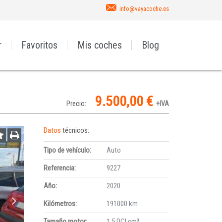
info@vayacoche.es
r
Favoritos
Mis coches
Blog
9.500,00 €
Precio:
+IVA
Datos
técnicos:
Tipo de vehículo:
Auto
Referencia:
9227
Año:
2020
Kilómetros:
191000 km
Tamaño motor:
1.5 DCI cm³