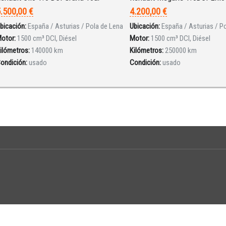
.500,00 €
4.200,00 €
bicación:
España / Asturias / Pola de Lena
Ubicación:
España / Asturias / P
otor:
1500 cm³ DCI, Diésel
Motor:
1500 cm³ DCI, Diésel
ilómetros:
140000 km
Kilómetros:
250000 km
ondición:
usado
Condición:
usado