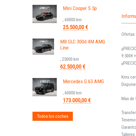
Mini Cooper S 5p
Inform
, 60000 km
25.500,00 €
Ofertas 
MB GLC 300d 4M AMG
Line
¡¡PRECIO
9.500€ +
, 25000 km
¡¡PRECI
62.500,00 €
Kms cert
Mercedes G 63 AMG
Dispone
, 60000 km
Mas de 5
173.000,00 €
Transfer
Todos los coches
Tenemos 
Garantiz
Talleres