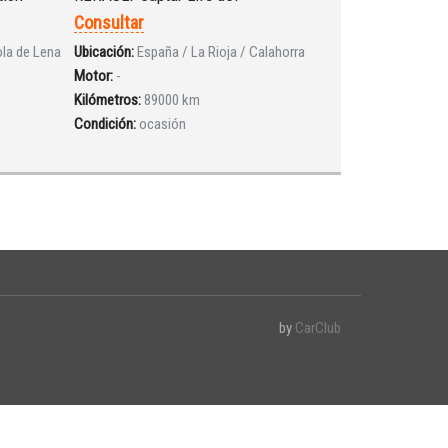
Consultar
ola de Lena
Ubicación:
España / La Rioja / Calahorra
Motor:
-
Kilómetros:
89000 km
Condición:
ocasión
by
CarClub