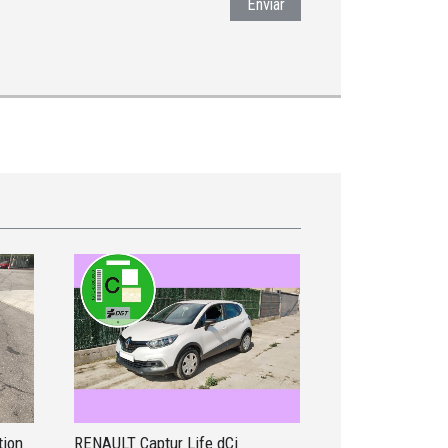
Enviar
tion
RENAULT Captur Life dCi