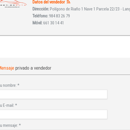
Datos del vendedor
¿Ha olvidado la contraseña?
Dirección:
Polígono de Riaño 1 Nave 1 Parcela 22/23 - Lang
Teléfono:
984 83 26 79
Móvil:
661 30 14 41
Mensaje
privado a vendedor
u nombre:
*
u E-mail:
*
u mensaje:
*