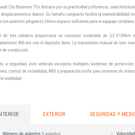
ault Clio Business TCe destaca por su practicidad y eficiencia, característi
 desplazamientos diarios. Su tamaño compacto facilita la maniobrabilidad en 
n los asientos plegados) ofrece espacio suficiente para el equipaje cotidiano.
r de tres cilindros proporciona un consumo moderado de 5,2 l/100km e
adamente 800 km con el depósito lleno. La transmisión manual de seis march
n de conducción.
to a seguridad, este vehículo incorpora múltiples sistemas de protección: 
res, control de estabilidad, ABS y preparación Isofix para sistemas de retenci
la visibilidad
INTERIOR
EXTERIOR
SEGURIDAD Y MEDI
Número de asientos
5 asientos
Velocidad