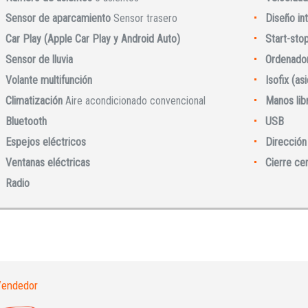
Sensor de aparcamiento
Sensor trasero
Diseño int
Car Play (Apple Car Play y Android Auto)
Start-sto
Sensor de lluvia
Ordenador
Volante multifunción
Isofix (as
Climatización
Aire acondicionado convencional
Manos lib
Bluetooth
USB
Iniciar sesión
Espejos eléctricos
Dirección 
Ventanas eléctricas
Cierre ce
Radio
endedor
INICIAR SESIÓN