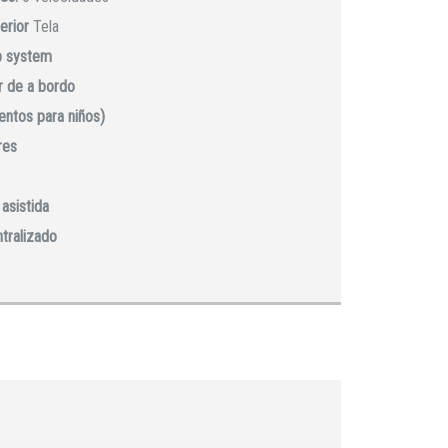
erior
Tela
p system
 de a bordo
ientos para niños)
res
asistida
ntralizado