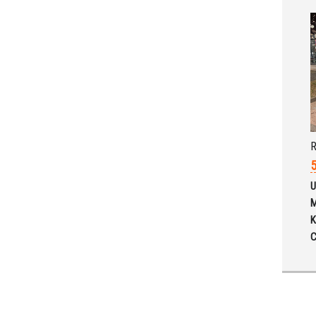
R
5
U
M
K
C