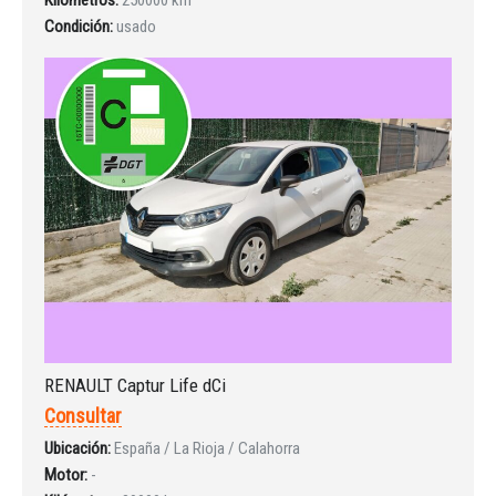
INICIAR SESIÓN
Condición:
usado
¿Ha olvidado la contraseña?
RENAULT Captur Life dCi
Consultar
Ubicación:
España / La Rioja / Calahorra
Motor:
-