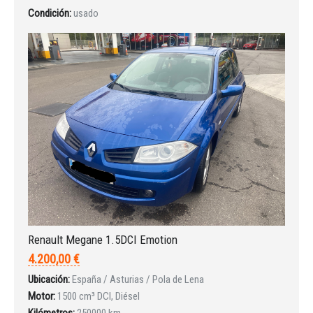
Condición:
usado
Iniciar sesión
Renault Megane 1.5DCI Emotion
4.200,00 €
Ubicación:
España / Asturias / Pola de Lena
Motor:
1500 cm³ DCI, Diésel
Kilómetros:
250000 km