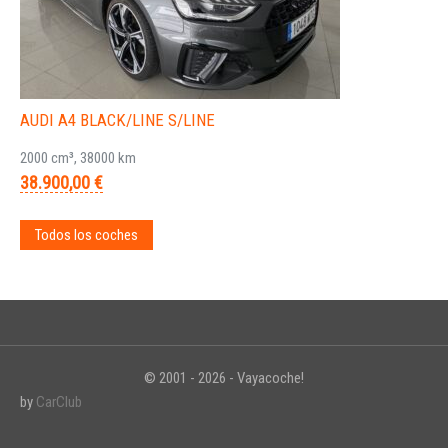
AUDI A4 BLACK/LINE S/LINE
2000 cm³, 38000 km
38.900,00 €
Todos los coches
© 2001 - 2026 - Vayacoche!
by
CarClub