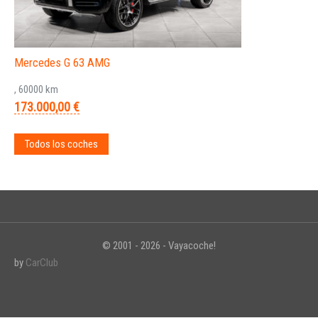
Mercedes G 63 AMG
, 60000 km
173.000,00 €
Todos los coches
© 2001 - 2026 - Vayacoche!
by
CarClub