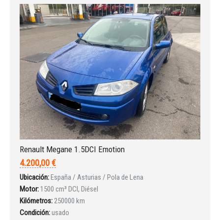
INICIAR SESIÓN
¿Ha olvidado la contraseña?
Renault Megane 1.5DCI Emotion
4.200,00 €
Ubicación:
España / Asturias / Pola de Lena
Motor:
1500 cm³ DCI, Diésel
Kilómetros:
250000 km
Condición:
usado