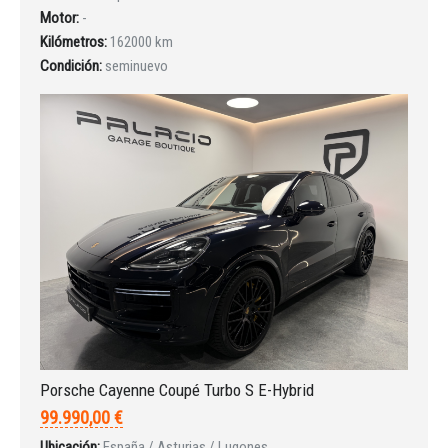
Motor:
-
Kilómetros:
162000 km
Condición:
seminuevo
Porsche Cayenne Coupé Turbo S E-Hybrid
99.990,00 €
Ubicación:
España / Asturias / Lugones