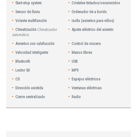
Start-stop system
Cristales tintados/oscurecidos
Sensor de lluvia
Ordenador de a bordo
Volante multifunción
Isofix (asientos para niños)
Climatización
Climatizador
Ajuste eléctrico del asiento
automático
Asientos con calefacción
Control de crucero
Velocidad inteligente
Manos libres
Bluetooth
USB
Lector SD
MP3
CD
Espejos eléctricos
Dirección asistida
Ventanas eléctricas
Cierre centralizado
Radio