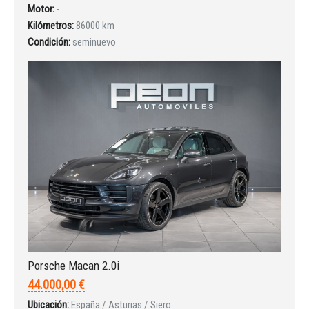
Motor:
-
INICIAR SESIÓN
Kilómetros:
86000 km
Condición:
seminuevo
¿Ha olvidado la contraseña?
Porsche Macan 2.0i
44.000,00 €
Ubicación:
España / Asturias / Siero