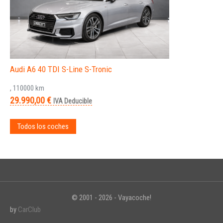
Audi A6 40 TDI S-Line S-Tronic
, 110000 km
29.990,00 €
IVA Deducible
Todos los coches
© 2001 - 2026 - Vayacoche!
by
CarClub