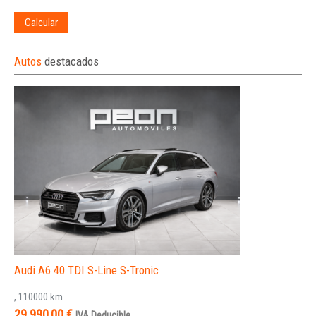
Calcular
Autos
destacados
Audi A6 40 TDI S-Line S-Tronic
, 110000 km
29.990,00 €
IVA Deducible