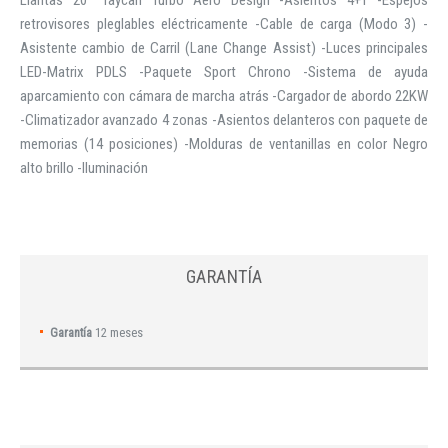
Llantas 20¨ Taycan Turbo Aero Design -Asientos 4+1 -Espejos
retrovisores pleglables eléctricamente -Cable de carga (Modo 3) -
Asistente cambio de Carril (Lane Change Assist) -Luces principales
LED-Matrix PDLS -Paquete Sport Chrono -Sistema de ayuda
aparcamiento con cámara de marcha atrás -Cargador de abordo 22KW
-Climatizador avanzado 4 zonas -Asientos delanteros con paquete de
memorias (14 posiciones) -Molduras de ventanillas en color Negro
alto brillo -Iluminación
GARANTÍA
Garantía
12 meses