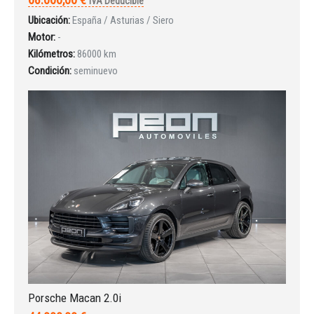
IVA Deducible
Ubicación:
España / Asturias / Siero
Motor:
-
Iniciar sesión
Kilómetros:
86000 km
Condición:
seminuevo
INICIAR SESIÓN
¿Ha olvidado la contraseña?
Porsche Macan 2.0i