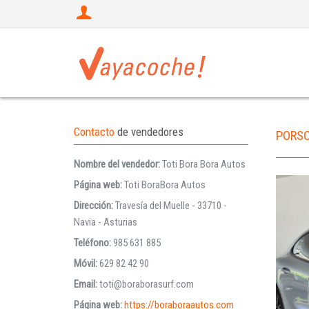
Contacto
de vendedores
PORS
Nombre del vendedor:
Toti Bora Bora Autos
Página web:
Toti BoraBora Autos
Dirección:
Travesía del Muelle - 33710 -
Navia - Asturias
Teléfono:
985 631 885
Móvil:
629 82 42 90
Email:
toti@boraborasurf.com
Página web:
https://boraboraautos.com