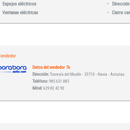
Espejos eléctricos
Dirección 
Ventanas eléctricas
Cierre ce
INICIAR SESIÓN
¿Ha olvidado la contraseña?
endedor
Datos del vendedor
Dirección:
Travesía del Muelle - 33710 - Navia - Asturias
Teléfono:
985 631 885
Móvil:
629 82 42 90