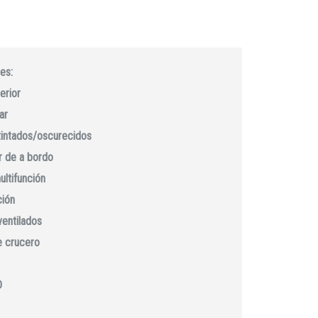
es:
erior
ar
 tintados/oscurecidos
 de a bordo
ultifunción
ción
ventilados
e crucero
D