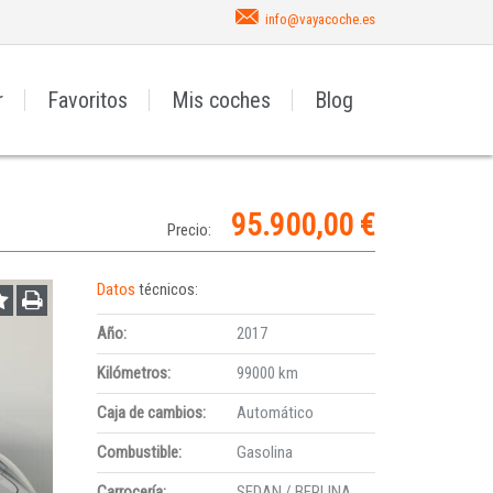
info@vayacoche.es
r
Favoritos
Mis coches
Blog
95.900,00 €
Precio:
Datos
técnicos:
Año:
2017
Kilómetros:
99000 km
Caja de cambios:
Automático
Combustible:
Gasolina
Carrocería:
SEDAN / BERLINA