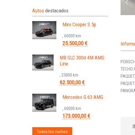
Autos
destacados
Mini Cooper S 5p
, 60000 km
25.500,00 €
Inform
MB GLC 300d 4M AMG
PORSCH
Line
TECHO 
, 25000 km
PAQUET
62.500,00 €
PAQUET
PANORA
Mercedes G 63 AMG
, 60000 km
173.000,00 €
Todos los coches