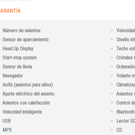
GARANTÍA
Número de asientos
Velocidad
Sensor de aparcamiento
Diseño int
Head Up Display
Techo sol
Start-stop system
Cristales
Sensor de lluvia
Ordenador
Navegador
Volante m
Isofix (asientos para niños)
Climatiza
Iniciar sesión
Ajuste eléctrico del asiento
Asientos 
Asientos con calefacción
Control d
Velocidad inteligente
Bluetooth
USB
Lector S
MP3
CD